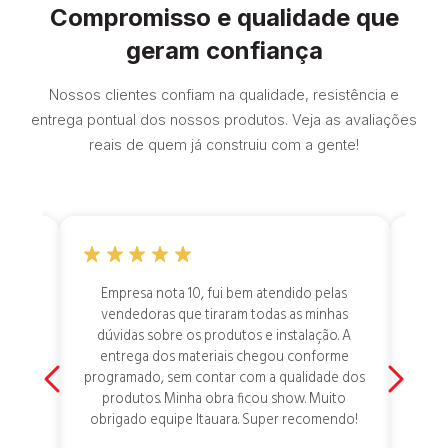
Compromisso e qualidade que
geram confiança
Nossos clientes confiam na qualidade, resistência e
entrega pontual dos nossos produtos. Veja as avaliações
reais de quem já construiu com a gente!
dar a
Empresa nota 10, fui bem atendido pelas
Aten
nsei
vendedoras que tiraram todas as minhas
at
erra,
dúvidas sobre os produtos e instalação. A
res
mente
entrega dos materiais chegou conforme
 toda
programado, sem contar com a qualidade dos
 por
produtos. Minha obra ficou show. Muito
 tem
obrigado equipe Itauara. Super recomendo!