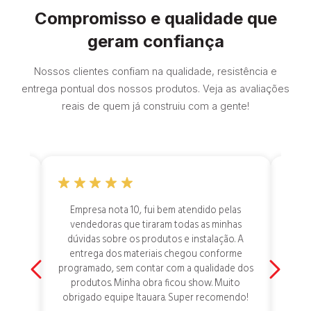
Compromisso e qualidade que
geram confiança
Nossos clientes confiam na qualidade, resistência e
entrega pontual dos nossos produtos. Veja as avaliações
reais de quem já construiu com a gente!
dar a
Empresa nota 10, fui bem atendido pelas
Aten
nsei
vendedoras que tiraram todas as minhas
at
erra,
dúvidas sobre os produtos e instalação. A
res
mente
entrega dos materiais chegou conforme
 toda
programado, sem contar com a qualidade dos
 por
produtos. Minha obra ficou show. Muito
 tem
obrigado equipe Itauara. Super recomendo!