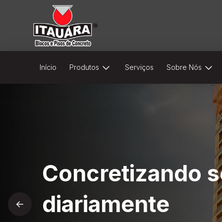
Início
Produtos
Serviços
Sobre Nós
Concretizando 
Construa com so
Guias de concret
Pisos Intertrava
diariamente
Conheça nossos
acabamento perf
Qualidade, belez