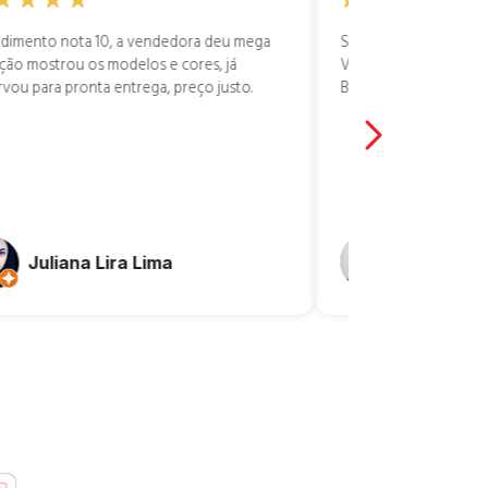
dimento nota 10, a vendedora deu mega
Sempre fui muito bem
ção mostrou os modelos e cores, já
Vendedora Débora Eve
rvou para pronta entrega, preço justo.
Blocos excelentes. E
Ricardo L
Juliana Lira Lima