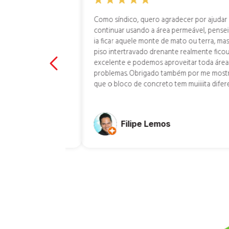
a compra até a
Como síndico, quero agradecer por ajudar
continuar usando a área permeável, pense
ia ficar aquele monte de mato ou terra, ma
piso intertravado drenante realmente fico
excelente e podemos aproveitar toda áre
problemas. Obrigado também por me most
que o bloco de concreto tem muiiiita difer
Filipe Lemos
ti