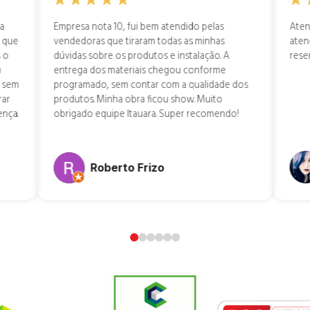
 a
Empresa nota 10, fui bem atendido pelas
Aten
i que
vendedoras que tiraram todas as minhas
aten
s o
dúvidas sobre os produtos e instalação. A
rese
u
entrega dos materiais chegou conforme
a sem
programado, sem contar com a qualidade dos
rar
produtos. Minha obra ficou show. Muito
ença.
obrigado equipe Itauara. Super recomendo!
Roberto Frizo
0
1
2
3
4
5