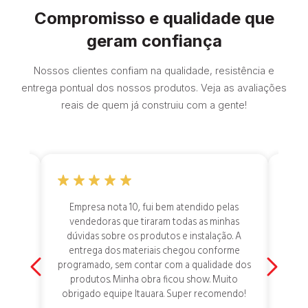
Compromisso e qualidade que
geram confiança
Nossos clientes confiam na qualidade, resistência e
entrega pontual dos nossos produtos. Veja as avaliações
reais de quem já construiu com a gente!
dar a
Empresa nota 10, fui bem atendido pelas
Aten
nsei
vendedoras que tiraram todas as minhas
at
erra,
dúvidas sobre os produtos e instalação. A
res
mente
entrega dos materiais chegou conforme
 toda
programado, sem contar com a qualidade dos
 por
produtos. Minha obra ficou show. Muito
 tem
obrigado equipe Itauara. Super recomendo!