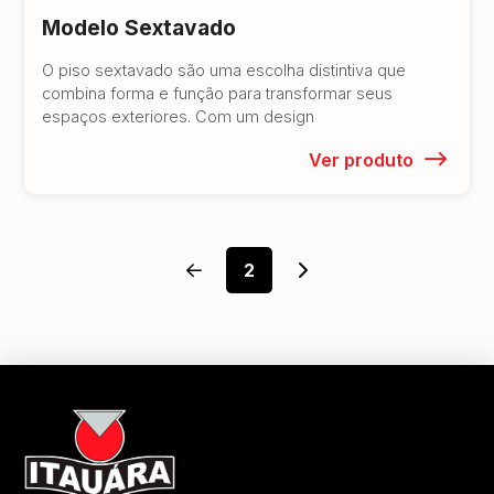
Modelo Sextavado
O piso sextavado são uma escolha distintiva que
combina forma e função para transformar seus
espaços exteriores. Com um design
Ver produto
2
Prev
Next