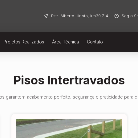
Estr. Alberto Hinoto, km39,714​
Seg a Se
Projetos Realizados
Área Técnica
Contato
Pisos Intertravados
s garantem acabamento perfeito, segurança e praticidade para qu