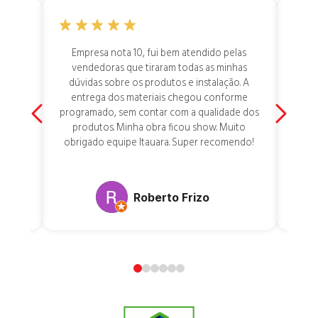
dar a
Empresa nota 10, fui bem atendido pelas
Aten
nsei
vendedoras que tiraram todas as minhas
at
erra,
dúvidas sobre os produtos e instalação. A
res
mente
entrega dos materiais chegou conforme
 toda
programado, sem contar com a qualidade dos
 por
produtos. Minha obra ficou show. Muito
 tem
obrigado equipe Itauara. Super recomendo!
Roberto Frizo
0
1
2
3
4
5